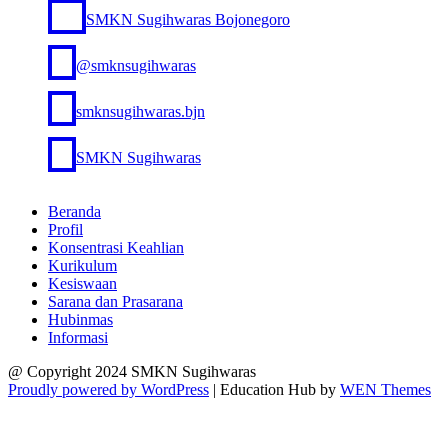
SMKN Sugihwaras Bojonegoro
@smknsugihwaras
smknsugihwaras.bjn
SMKN Sugihwaras
Beranda
Profil
Konsentrasi Keahlian
Kurikulum
Kesiswaan
Sarana dan Prasarana
Hubinmas
Informasi
@ Copyright 2024 SMKN Sugihwaras
Proudly powered by WordPress
|
Education Hub by
WEN Themes