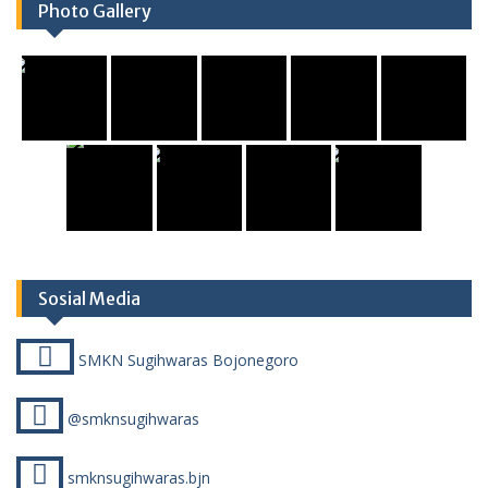
Photo Gallery
Sosial Media
SMKN Sugihwaras Bojonegoro
@smknsugihwaras
smknsugihwaras.bjn