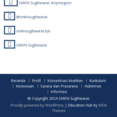
SMKN Sugihwaras Bojonegoro
@smknsugihwaras
smknsugihwaras.bjn
SMKN Sugihwaras
Beranda
Profil
Konsentrasi Keahlian
Kurikulum
Kesiswaan
Sarana dan Prasarana
Hubinmas
Informasi
@ Copyright 2024 SMKN Sugihwaras
Proudly powered by WordPress
|
Education Hub by
WEN
Themes