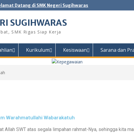
elamat Datang di SMK Negeri Sugihwaras
RI SUGIHWARAS
bat, SMK Rigas Siap Kerja
ahlian
Kurikulum
Kesiswaan
Sarana dan Pr
lah
um Warahmatullahi Wabarakatuh
rat Allah SWT atas segala limpahan rahmat-Nya, sehingga kita ma