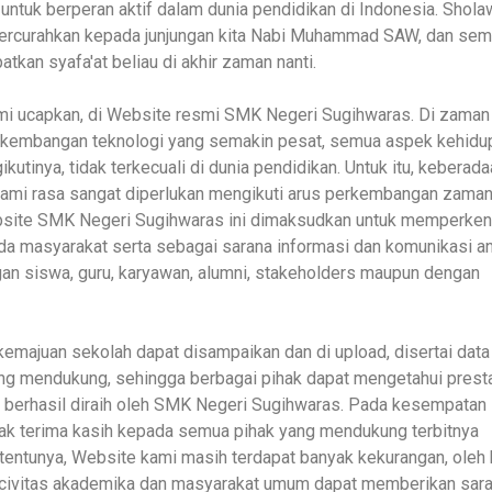
untuk berperan aktif dalam dunia pendidikan di Indonesia. Shola
 tercurahkan kepada junjungan kita Nabi Muhammad SAW, dan se
kan syafa'at beliau di akhir zaman nanti.
mi ucapkan, di Website resmi SMK Negeri Sugihwaras. Di zaman
erkembangan teknologi yang semakin pesat, semua aspek kehidu
ikutinya, tidak terkecuali di dunia pendidikan. Untuk itu, keberada
kami rasa sangat diperlukan mengikuti arus perkembangan zaman
bsite SMK Negeri Sugihwaras ini dimaksudkan untuk memperken
a masyarakat serta sebagai sarana informasi dan komunikasi an
an siswa, guru, karyawan, alumni, stakeholders maupun dengan
kemajuan sekolah dapat disampaikan dan di upload, disertai data
g mendukung, sehingga berbagai pihak dapat mengetahui presta
h berhasil diraih oleh SMK Negeri Sugihwaras. Pada kesempatan i
ak terima kasih kepada semua pihak yang mendukung terbitnya
tentunya, Website kami masih terdapat banyak kekurangan, oleh 
h civitas akademika dan masyarakat umum dapat memberikan sar