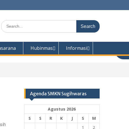
asarana
Hubinmas
Informasi
Agenda SMKN Sugihwaras
Agustus 2026
S
S
R
K
J
S
M
sih
1
2