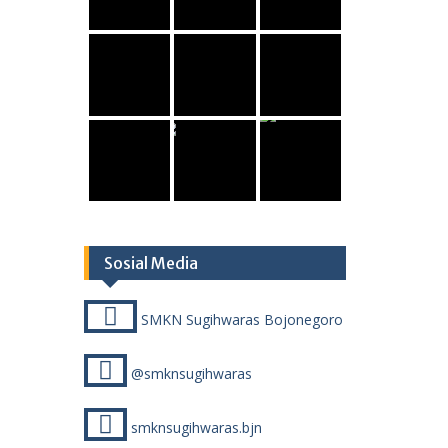
Sosial Media
SMKN Sugihwaras Bojonegoro
@smknsugihwaras
smknsugihwaras.bjn