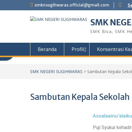
smknsugihwaras.official@gmail.com
S
SMK NEGE
SMK Bisa, SMK He
Beranda
Profil
Konsentrasi Ke
SMK NEGERI SUGIHWARAS
>
Sambutan Kepala Seko
Sambutan Kepala Sekolah
Assalaamu'alaik
Puji Syukur kehadi