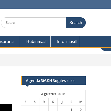
Search
for:
asarana
Hubinmas
Informasi
Agenda SMKN Sugihwaras
Agustus 2026
S
S
R
K
J
S
M
1
2