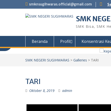
Skip
smknsugihwaras.official@gmail.com
S
to
content
SMK NEGE
SMK Bisa, SMK He
Beranda
Profil
Konsentrasi Ke
SMK NEGERI SUGIHWARAS
>
Galleries
>
TARI
TARI
Oktober 8, 2019
admin