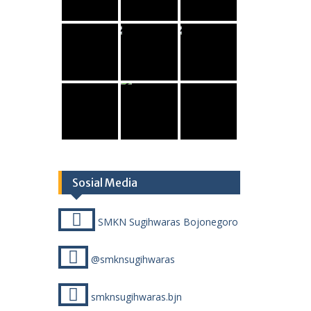
Sosial Media
SMKN Sugihwaras Bojonegoro
@smknsugihwaras
smknsugihwaras.bjn