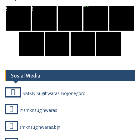
Sosial Media
SMKN Sugihwaras Bojonegoro
@smknsugihwaras
smknsugihwaras.bjn