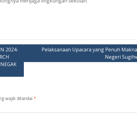
tingnya menjaga lingkungan sekolah.
N 2024-
Pelaksanaan Upacara yang Penuh Makn
ARCH
Negeri Sugih
ENEGAK
ng wajib ditandai
*