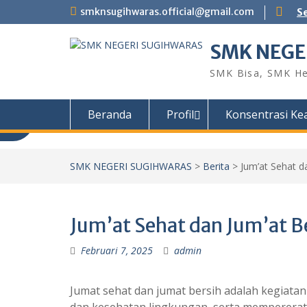
Skip
smknsugihwaras.official@gmail.com
S
to
content
SMK NEGE
SMK Bisa, SMK He
Beranda
Profil
Konsentrasi Ke
SMK NEGERI SUGIHWARAS
>
Berita
>
Jum’at Sehat d
Jum’at Sehat dan Jum’at B
Februari 7, 2025
admin
Jumat sehat dan jumat bersih adalah kegiata
dan kesehatan lingkungan, serta mempererat 