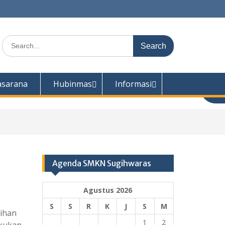
Search
for:
asarana
Hubinmas
Informasi
Agenda SMKN Sugihwaras
Agustus 2026
S
S
R
K
J
S
M
sihan
1
2
akukan