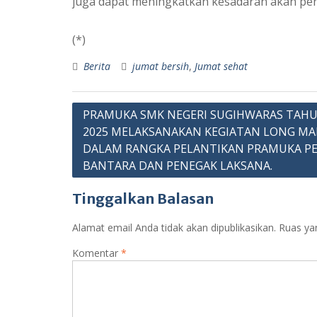
juga dapat meningkatkan kesadaran akan pen
(*)
Berita
jumat bersih
,
Jumat sehat
Navigasi
PRAMUKA SMK NEGERI SUGIHWARAS TAHU
2025 MELAKSANAKAN KEGIATAN LONG M
pos
DALAM RANGKA PELANTIKAN PRAMUKA P
BANTARA DAN PENEGAK LAKSANA.
Tinggalkan Balasan
Alamat email Anda tidak akan dipublikasikan.
Ruas ya
Komentar
*