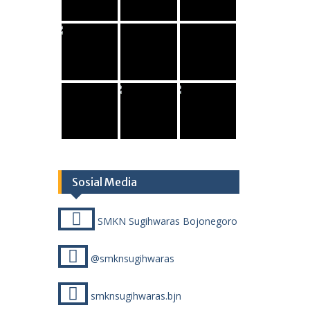
Sosial Media
SMKN Sugihwaras Bojonegoro
@smknsugihwaras
smknsugihwaras.bjn