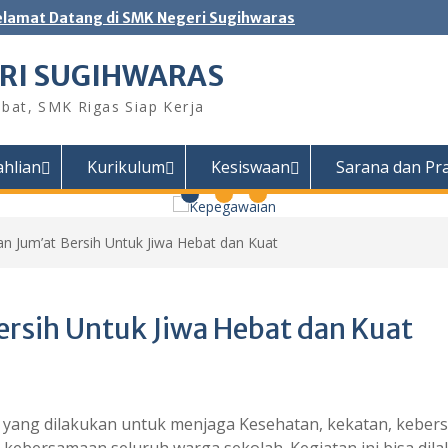
elamat Datang di SMK Negeri Sugihwaras
RI SUGIHWARAS
bat, SMK Rigas Siap Kerja
ahlian
Kurikulum
Kesiswaan
Sarana dan Pr
an Jum’at Bersih Untuk Jiwa Hebat dan Kuat
ersih Untuk Jiwa Hebat dan Kuat
n yang dilakukan untuk menjaga Kesehatan, kekatan, keber
kebersamaan seluruh warga sekolah. Kegiatan ini bisa dil