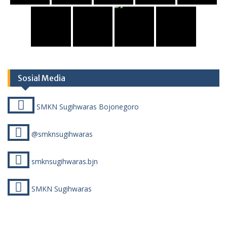
Sosial Media
SMKN Sugihwaras Bojonegoro
@smknsugihwaras
smknsugihwaras.bjn
SMKN Sugihwaras