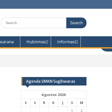
Search
for:
asarana
Hubinmas
Informasi
Agenda SMKN Sugihwaras
Agustus 2026
S
S
R
K
J
S
M
1
2