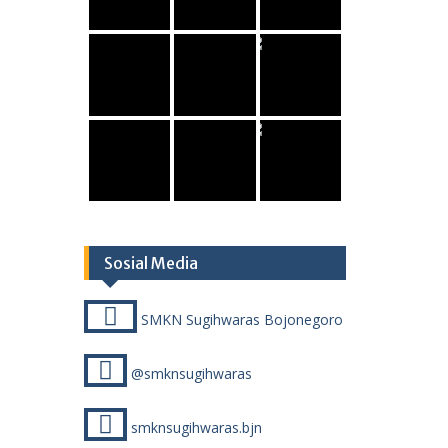
Sosial Media
SMKN Sugihwaras Bojonegoro
@smknsugihwaras
smknsugihwaras.bjn