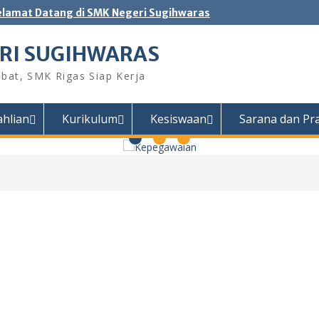
elamat Datang di SMK Negeri Sugihwaras
RI SUGIHWARAS
bat, SMK Rigas Siap Kerja
ahlian
Kurikulum
Kesiswaan
Sarana dan Pr