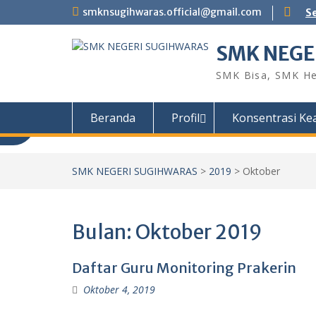
Skip
smknsugihwaras.official@gmail.com
S
to
content
SMK NEGE
SMK Bisa, SMK He
Beranda
Profil
Konsentrasi Ke
SMK NEGERI SUGIHWARAS
>
2019
>
Oktober
Bulan:
Oktober 2019
Daftar Guru Monitoring Prakerin
Oktober 4, 2019