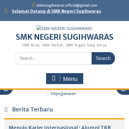
Skip
smknsugihwaras.official@gmail.com
to
Selamat Datang di SMK Negeri Sugihwaras
content
SMK NEGERI SUGIHWARAS
SMK Bisa, SMK Hebat, SMK Rigas Siap Kerja
Search
for:
Menu
Berita Terbaru
Menuju Karier Internasional : Alumni TKR