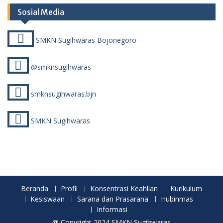
Sosial Media
SMKN Sugihwaras Bojonegoro
@smknsugihwaras
smknsugihwaras.bjn
SMKN Sugihwaras
Beranda
Profil
Konsentrasi Keahlian
Kurikulum
Kesiswaan
Sarana dan Prasarana
Hubinmas
Informasi
@ Copyright 2024 SMKN Sugihwaras