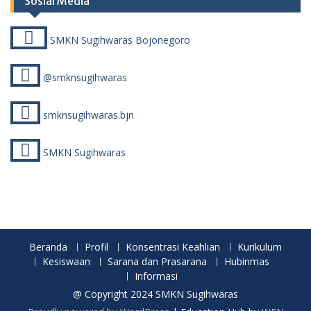
Sosial Media
SMKN Sugihwaras Bojonegoro
@smknsugihwaras
smknsugihwaras.bjn
SMKN Sugihwaras
Beranda
Profil
Konsentrasi Keahlian
Kurikulum
Kesiswaan
Sarana dan Prasarana
Hubinmas
Informasi
@ Copyright 2024 SMKN Sugihwaras