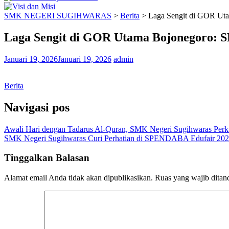
SMK NEGERI SUGIHWARAS
>
Berita
>
Laga Sengit di GOR Uta
Laga Sengit di GOR Utama Bojonegoro: S
Januari 19, 2026
Januari 19, 2026
admin
Berita
Navigasi pos
Awali Hari dengan Tadarus Al-Quran, SMK Negeri Sugihwaras Perku
SMK Negeri Sugihwaras Curi Perhatian di SPENDABA Edufair 20
Tinggalkan Balasan
Alamat email Anda tidak akan dipublikasikan.
Ruas yang wajib ditan