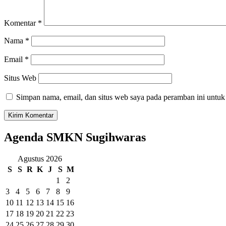
Komentar
*
Nama
*
Email
*
Situs Web
Simpan nama, email, dan situs web saya pada peramban ini untuk
Agenda SMKN Sugihwaras
Agustus 2026
S
S
R
K
J
S
M
1
2
3
4
5
6
7
8
9
10
11
12
13
14
15
16
17
18
19
20
21
22
23
24
25
26
27
28
29
30